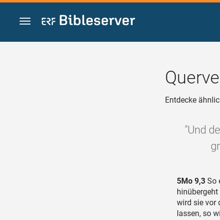
Zum Inhalt springen
Querve
Entdecke ähnlic
"Und de
gr
5Mo 9,3
So e
hinübergeht 
wird sie vor
lassen, so w