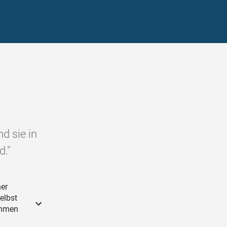
d sie in
d."
her
elbst
kommen