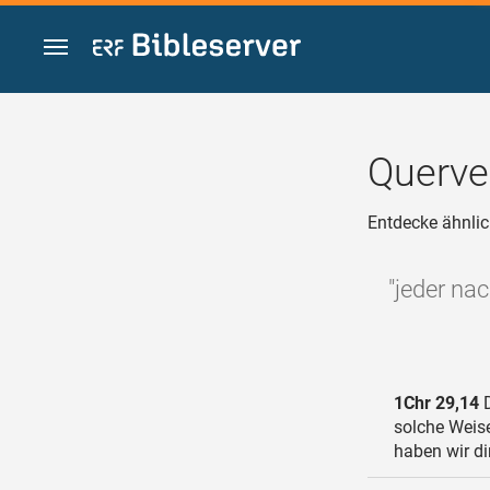
Zum Inhalt springen
Querve
Entdecke ähnlic
"jeder na
1Chr 29,14
D
solche Weise
haben wir di