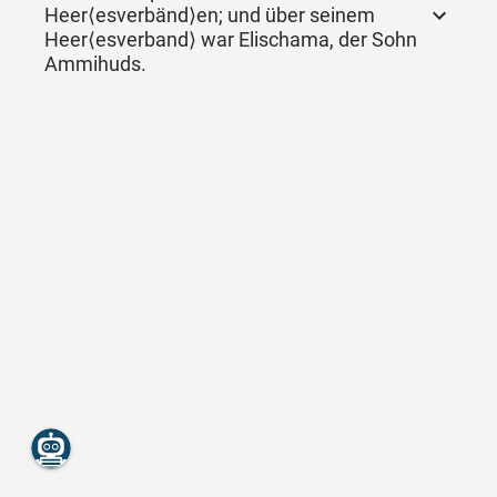
Heer⟨esverbänd⟩en; und über seinem
Heer⟨esverband⟩ war Elischama, der Sohn
Ammihuds.