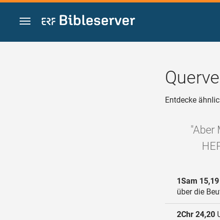
Zum Inhalt springen
Querve
Entdecke ähnlic
"Aber 
HER
1Sam 15,19
über die Beu
2Chr 24,20
U