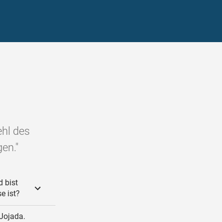
ehl des
en."
 bist
e ist?
 Jojada.