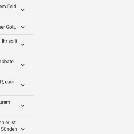
dem Feld
er Gott.
Ihr sollt
Sabbate
RR, euer
eurem
n er ist
re Sünden