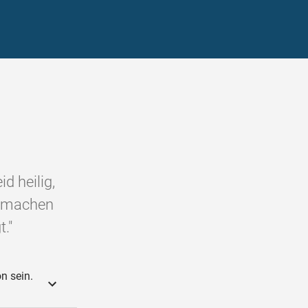
d heilig,
in machen
."
on sein.