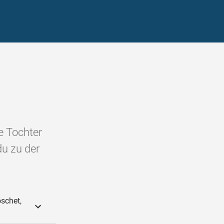
e Tochter
du zu der
schet,