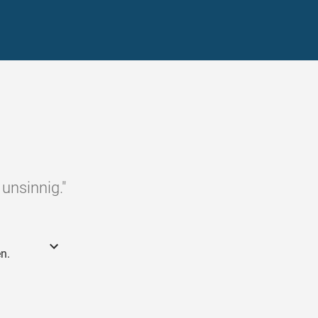
unsinnig."
n.