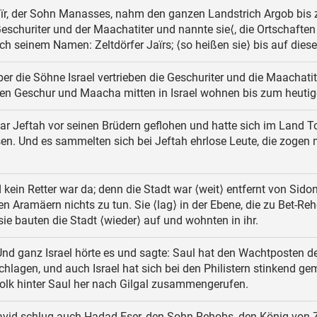
ïr, der Sohn Manasses, nahm den ganzen Landstrich Argob bis 
eschuriter und der Maachatiter und nannte sie⟨, die Ortschaften
h seinem Namen: Zeltdörfer Jaïrs; ⟨so heißen sie⟩ bis auf dies
er die Söhne Israel vertrieben die Geschuriter und die Maachatit
ben Geschur und Maacha mitten in Israel wohnen bis zum heutig
r Jeftah vor seinen Brüdern geflohen und hatte sich im Land T
en. Und es sammelten sich bei Jeftah ehrlose Leute, die zogen 
kein Retter war da; denn die Stadt war ⟨weit⟩ entfernt von Sidon
en Aramäern nichts zu tun. Sie ⟨lag⟩ in der Ebene, die zu Bet-Re
sie bauten die Stadt ⟨wieder⟩ auf und wohnten in ihr.
nd ganz Israel hörte es und sagte: Saul hat den Wachtposten d
schlagen, und auch Israel hat sich bei den Philistern stinkend g
olk hinter Saul her nach Gilgal zusammengerufen.
vid schlug auch Hadad-Eser, den Sohn Rehobs, den König von Z