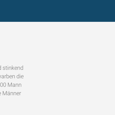
d stinkend
arben die
 000 Mann
ie Männer