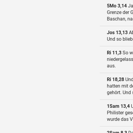
5Mo 3,14
Ja
Grenze der G
Baschan, nac
Jos 13,13
Ab
Und so blie
Ri 11,3
So wa
niedergelass
aus.
Ri 18,28
Und 
hatten mit d
gehört. Und 
1Sam 13,4
U
Philister ge
wurde das V
2Sam 8,3
Da