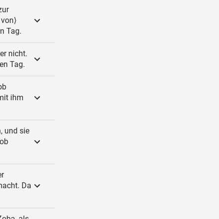
zur
 von⟩
en Tag.
er nicht.
en Tag.
ob
mit ihm
, und sie
hob
er
emacht. Da
oba, als