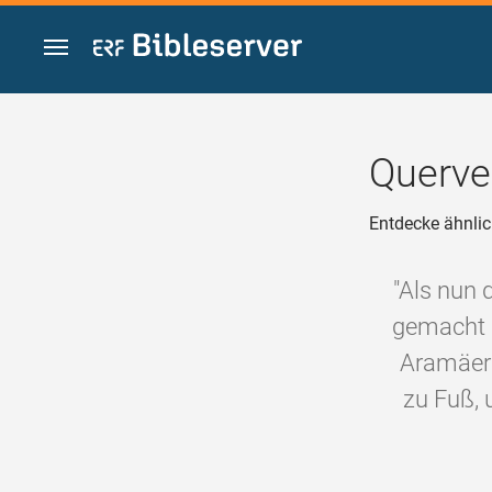
Zum Inhalt springen
Querve
Entdecke ähnlic
"Als nun 
gemacht 
Aramäer 
zu Fuß, 