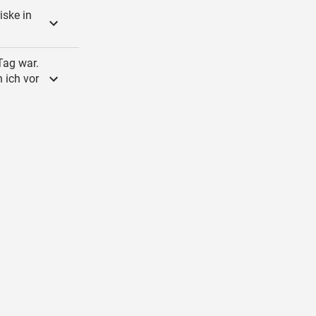
iske in
Tag war.
 ich vor