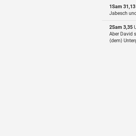
1Sam 31,13
Jabesch und
2Sam 3,35
U
Aber David s
⟨dem⟩ Unter