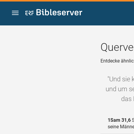
Zum Inhalt springen
Querve
Entdecke ähnlic
"Und sie
und um s
das 
1Sam 31,6
S
seine Männe