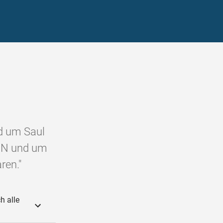
d um Saul
RN und um
ren."
h alle