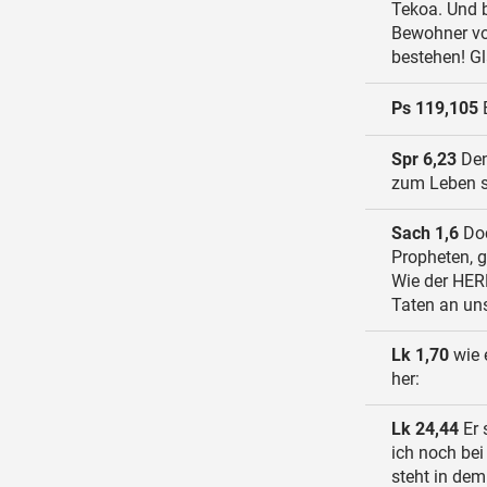
Tekoa. Und b
Bewohner vo
bestehen! Gl
Ps 119,105
E
Spr 6,23
Den
zum Leben s
Sach 1,6
Doc
Propheten, g
Wie der HER
Taten an uns
Lk 1,70
wie 
her:
Lk 24,44
Er 
ich noch bei
steht in de