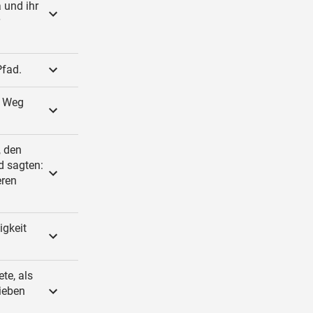
 und ihr
Pfad.
n Weg
, den
d sagten:
eren
igkeit
te, als
rieben