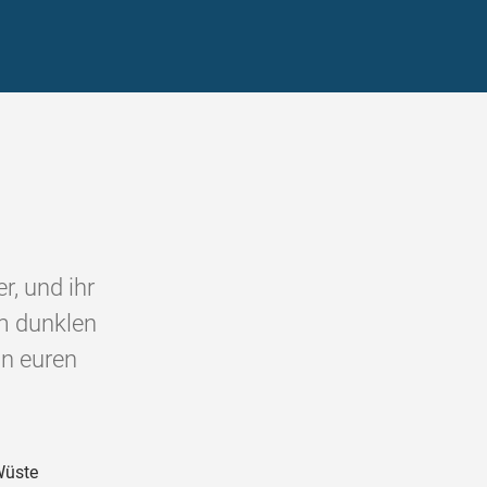
r, und ihr
em dunklen
in euren
Wüste