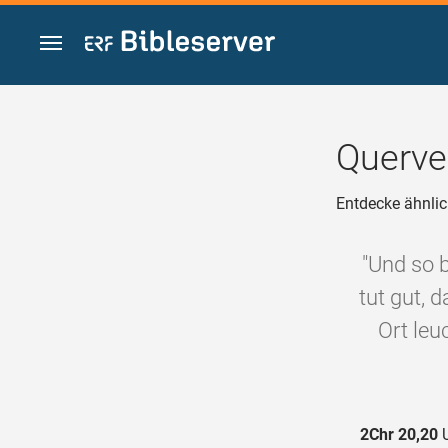
Zum Inhalt springen
Querve
Entdecke ähnlic
"Und so b
tut gut, 
Ort leu
2Chr 20,20
U