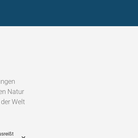
ungen
hen Natur
 der Welt
usreißt