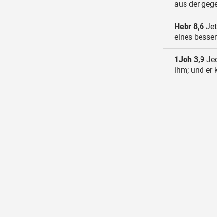
aus der geg
Hebr 8,6
Jetz
eines besser
1Joh 3,9
Jed
ihm; und er 