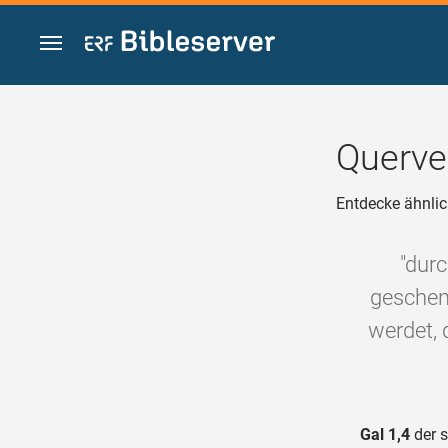
Zum Inhalt springen
Querve
Entdecke ähnlic
"dur
geschenk
werdet, 
Gal 1,4
der s