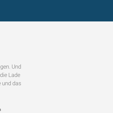
ngen. Und
 die Lade
e und das
n