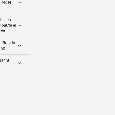
m Mose
te des
 baute er
ten.
 Platz in
im;
enannt