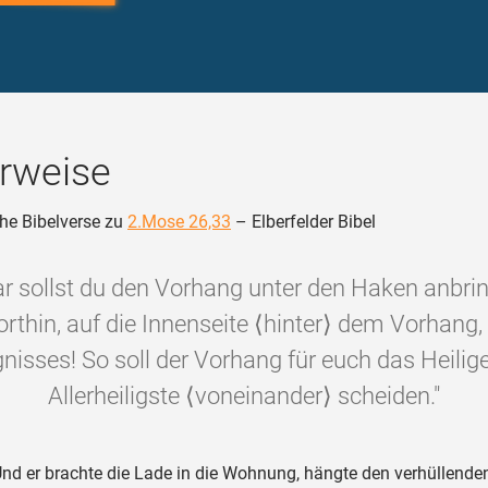
rweise
he Bibelverse zu
2.Mose 26,33
– Elberfelder Bibel
r sollst du den Vorhang unter den Haken anbri
orthin, auf die Innenseite ⟨hinter⟩ dem Vorhang,
nisses! So soll der Vorhang für euch das Heilig
Allerheiligste ⟨voneinander⟩ scheiden."
nd er brachte die Lade in die Wohnung, hängte den verhüllende