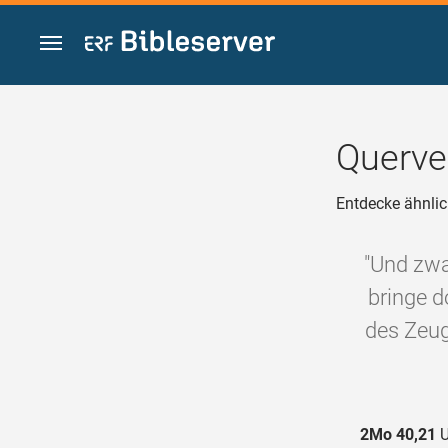
Zum Inhalt springen
Querve
Entdecke ähnlic
"Und zwa
bringe d
des Zeug
2Mo 40,21
U