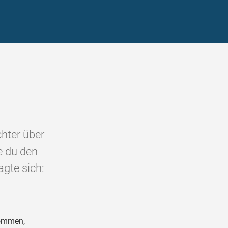
hter über
e du den
gte sich:
kommen,