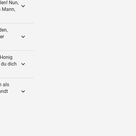
len! Nun,
n Mann,
den,
er
 Honig
 du dich
h als
andt