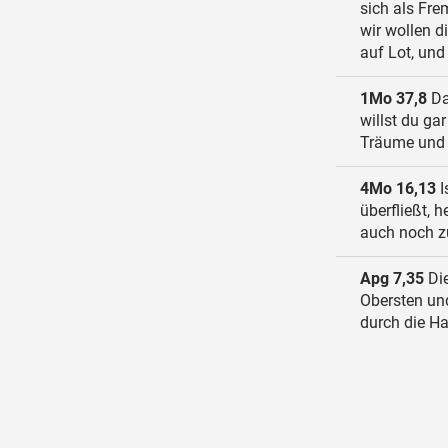
sich als Fre
wir wollen d
auf Lot, und
1Mo 37,8
Da
willst du ga
Träume und 
4Mo 16,13
I
überfließt, 
auch noch z
Apg 7,35
Die
Obersten und
durch die Ha