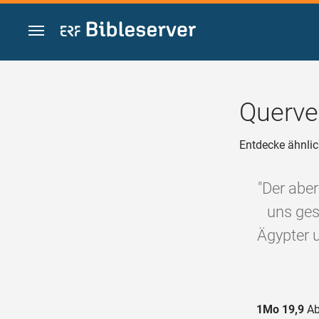
Zum Inhalt springen
Querve
Entdecke ähnlic
"Der abe
uns ges
Ägypter 
1Mo 19,9
Ab