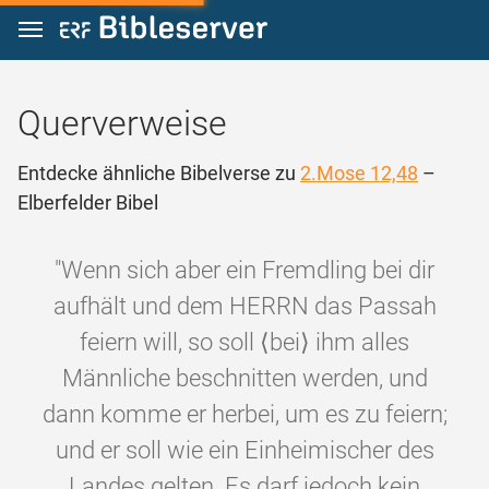
Zum Inhalt springen
Querverweise
Entdecke ähnliche Bibelverse zu
2.Mose 12,48
–
Elberfelder Bibel
"Wenn sich aber ein Fremdling bei dir
aufhält und dem HERRN das Passah
feiern will, so soll ⟨bei⟩ ihm alles
Männliche beschnitten werden, und
dann komme er herbei, um es zu feiern;
und er soll wie ein Einheimischer des
Landes gelten. Es darf jedoch kein