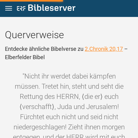
Zum Inhalt springen
Querverweise
Entdecke ähnliche Bibelverse zu
2.Chronik 20,17
–
Elberfelder Bibel
"Nicht ihr werdet dabei kämpfen
müssen. Tretet hin, steht und seht die
Rettung des HERRN, ⟨die er⟩ euch
⟨verschafft⟩, Juda und Jerusalem!
Fürchtet euch nicht und seid nicht
niedergeschlagen! Zieht ihnen morgen
entgegen, und der HERR wird mit euch