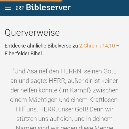
Zum Inhalt springen
Querverweise
Entdecke ähnliche Bibelverse zu
2.Chronik 14,10
–
Elberfelder Bibel
"Und Asa rief den HERRN, seinen Gott,
an und sagte: HERR, außer dir ist keiner,
der helfen könnte ⟨im Kampf⟩ zwischen
einem Mächtigen und einem Kraftlosen.
Hilf uns, HERR, unser Gott! Denn wir
stützen uns auf dich, und in deinem
Namen sind wir gegen diese Menge