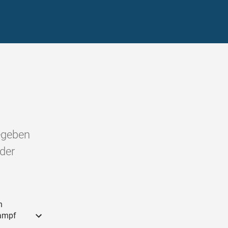
gegeben
der
n
Kampf