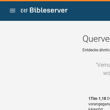
Zum Inhalt springen
Querve
Entdecke ähnlic
"Verna
wo
1Tim 1,18
Di
vorangegang
kämpfst,