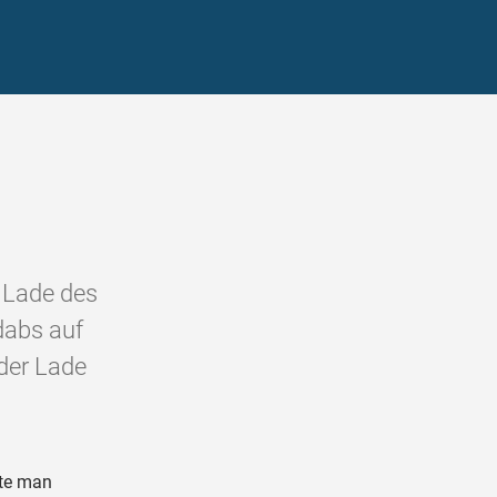
 Lade des
dabs auf
 der Lade
hte man