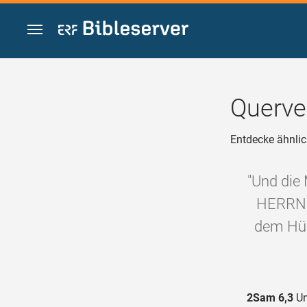
Zum Inhalt springen
Querve
Entdecke ähnlic
"Und die
HERRN h
dem Hüge
2Sam 6,3
Un