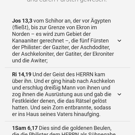
Jos 13,3
vom Schihor an, der vor Ägypten
⟨fließt⟩, bis zur Grenze von Ekron im
Norden – es wird zum Gebiet der
Kanaaniter gerechnet –, die fünf Fürsten
der Philister: der Gaziter, der Aschdoditer,
der Aschkeloniter, der Gatiter, der Ekroniter
und die Awiter;
Ri 14,19
Und der Geist des HERRN kam
über ihn. Und er ging hinab nach Aschkelon
und erschlug dreißig Mann von ihnen und
zog ihnen die Ausrüstung aus und gab die
Festkleider denen, die das Rätsel gelöst
hatten. Und sein Zorn entbrannte, sodass
er ins Haus seines Vaters hinaufging.
1Sam 6,17
Dies sind die goldenen Beulen,
die die Philister dem HERRN als Sühnegabe