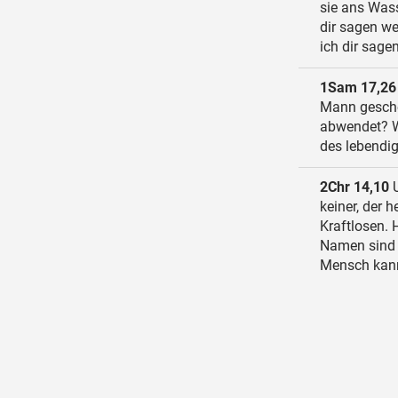
sie ans Wass
dir sagen we
ich dir sagen
1Sam 17,26
Mann gescheh
abwendet? We
des lebendi
2Chr 14,10
U
keiner, der
Kraftlosen. 
Namen sind 
Mensch kann