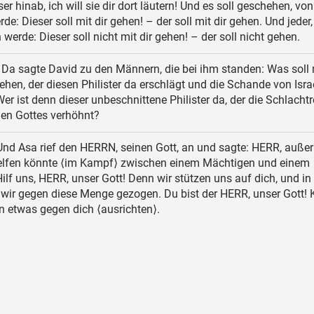
er hinab, ich will sie dir dort läutern! Und es soll geschehen, v
rde: Dieser soll mit dir gehen! – der soll mit dir gehen. Und jede
 werde: Dieser soll nicht mit dir gehen! – der soll nicht gehen.
Da sagte David zu den Männern, die bei ihm standen: Was soll
en, der diesen Philister da erschlägt und die Schande von Isra
r ist denn dieser unbeschnittene Philister da, der die Schlacht
gen Gottes verhöhnt?
nd Asa rief den HERRN, seinen Gott, an und sagte: HERR, außer d
 helfen könnte ⟨im Kampf⟩ zwischen einem Mächtigen und einem
Hilf uns, HERR, unser Gott! Denn wir stützen uns auf dich, und i
wir gegen diese Menge gezogen. Du bist der HERR, unser Gott! 
 etwas gegen dich ⟨ausrichten⟩.