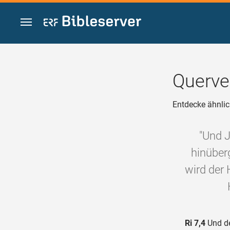
Zum Inhalt springen
Querve
Entdecke ähnlic
"Und 
hinüber
wird der 
Ri 7,4
Und de