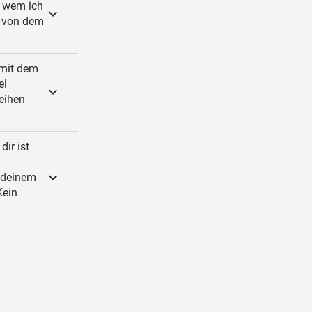
on wem ich
r, von dem
 mit dem
el
reihen
ir ist
n deinem
Kein