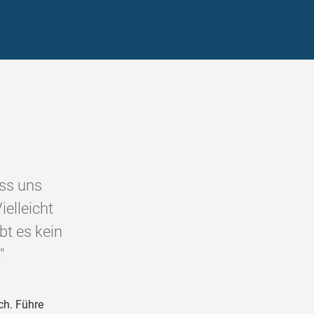
ss uns
elleicht
bt es kein
"
ch. Führe