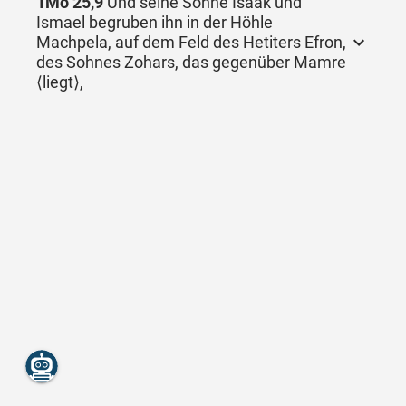
1Mo 25,9
Und seine Söhne Isaak und
Ismael begruben ihn in der Höhle
Machpela, auf dem Feld des Hetiters Efron,
des Sohnes Zohars, das gegenüber Mamre
⟨liegt⟩,