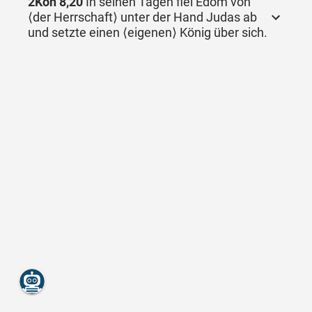
2Kön 8,20
In seinen Tagen fiel Edom von
⟨der Herrschaft⟩ unter der Hand Judas ab
und setzte einen ⟨eigenen⟩ König über sich.