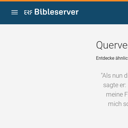
Zum Inhalt springen
Querve
Entdecke ähnlic
"Als nun d
sagte er:
meine F
mich so