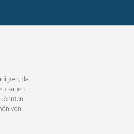
ndigten, da
 zu sagen:
 könnten
chön von