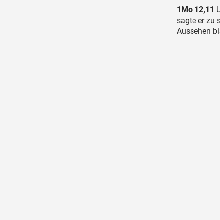
1Mo 12,11
U
sagte er zu 
Aussehen bis