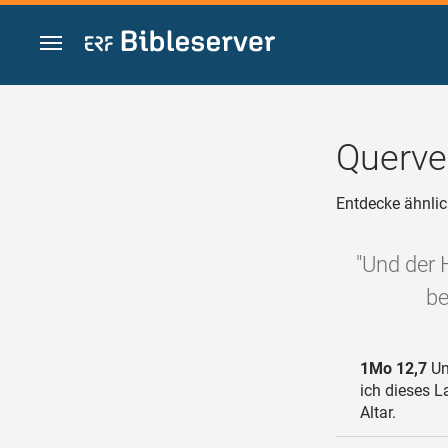
Zum Inhalt springen
Querve
Entdecke ähnlic
"Und der 
be
1Mo 12,7
Un
ich dieses L
Altar.