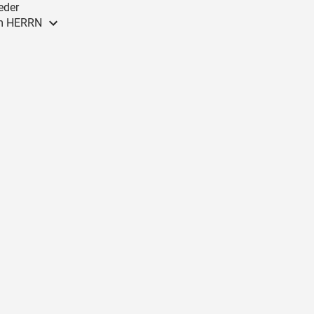
eder
dem HERRN