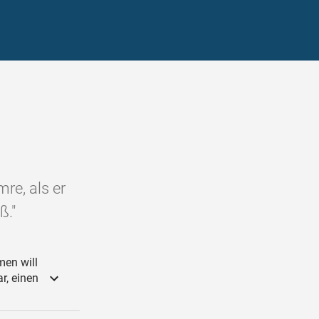
re, als er
ß."
en will
r, einen