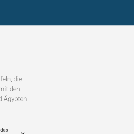
eln, die
mit den
nd Ägypten
 das