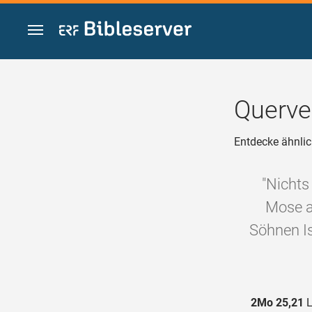
Zum Inhalt springen
Querve
Entdecke ähnlic
"Nichts
Mose a
Söhnen Is
2Mo 25,21
L