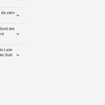
 die zehn
 Bund des
and
kte Lade
der Stab