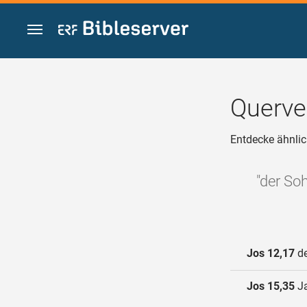
Zum Inhalt springen
Querve
Entdecke ähnlic
"der So
Jos 12,17
de
Jos 15,35
Ja