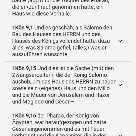
baute ⟨auch⟩ für die Tochter des Pharao,
die er ⟨zur Frau⟩ genommen hatte, ein
Haus wie diese Vorhalle.
1Kön 9,1
Und es geschah, als Salomo den
Bau des Hauses des HERRN und des
Hauses des Königs vollendet hatte, dazu
alles, was Salomo gefiel, ⟨alles,⟩ was er
auszuführen wünschte,
1Kön 9,15
Und dies ist die Sache ⟨mit⟩ den
Zwangsarbeitern, die der König Salomo
aushob, um das Haus des HERRN zu bauen
sowie sein ⟨eigenes⟩ Haus und den Millo
und die Mauer von Jerusalem und Hazor
und Megiddo und Geser –
1Kön 9,16
der Pharao, der König von
Ägypten, war heraufgezogen und hatte
Geser eingenommen und es mit Feuer
verbrannt und die Kanaaniter, die in der