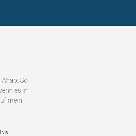
u Ahab: So
wenn es in
auf mein
 sie