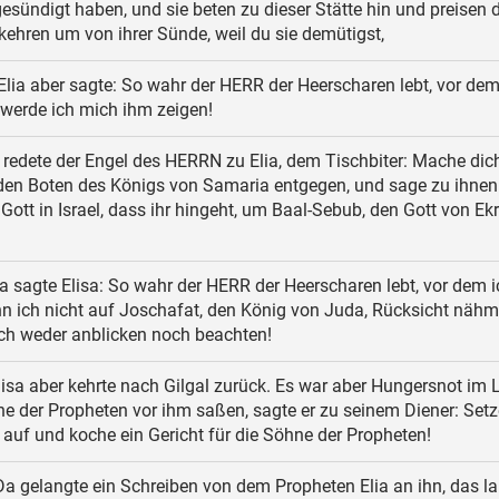
esündigt haben, und sie beten zu dieser Stätte hin und preisen 
ehren um von ihrer Sünde, weil du sie demütigst,
Elia aber sagte: So wahr der HERR der Heerscharen lebt, vor dem
 werde ich mich ihm zeigen!
redete der Engel des HERRN zu Elia, dem Tischbiter: Mache dich
den Boten des Königs von Samaria entgegen, und sage zu ihnen:
Gott in Israel, dass ihr hingeht, um Baal-Sebub, den Gott von Ek
 sagte Elisa: So wahr der HERR der Heerscharen lebt, vor dem i
n ich nicht auf Joschafat, den König von Juda, Rücksicht nähm
ich weder anblicken noch beachten!
isa aber kehrte nach Gilgal zurück. Es war aber Hungersnot im 
e der Propheten vor ihm saßen, sagte er zu seinem Diener: Set
auf und koche ein Gericht für die Söhne der Propheten!
a gelangte ein Schreiben von dem Propheten Elia an ihn, das la