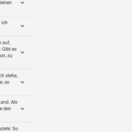
deinen
 ich
 auf,
 Gibt es
ron, zu
ch stehe,
e, so
Land. Als
ze den
utete: So