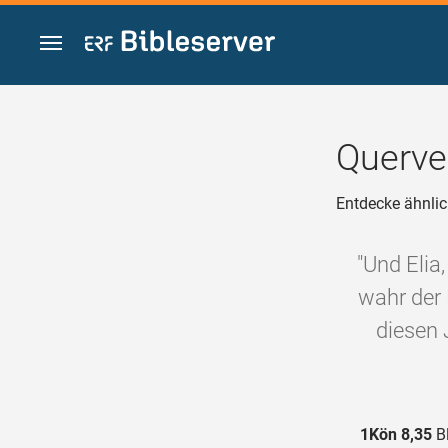
Zum Inhalt springen
Querve
Entdecke ähnlic
"Und Elia
wahr der 
diesen 
1Kön 8,35
Bl