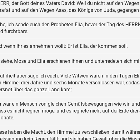
HERR, der Gott deines Vaters David: Weil du nicht auf den Wegen
hafat und auf den Wegen Asas, des Königs von Juda, gegangen 
he, ich sende euch den Propheten Elia, bevor der Tag des HER
d furchtbare.
 wenn ihr es annehmen wollt: Er ist Elia, der kommen soll.
siehe, Mose und Elia erschienen ihnen und unterredeten sich mi
ahrheit aber sage ich euch: Viele Witwen waren in den Tagen Eli
der Himmel drei Jahre und sechs Monate verschlossen war, sodas
rsnot über das ganze Land kam;
a war ein Mensch von gleichen Gemütsbewegungen wie wir; und 
ass es nicht regnen möge, und es regnete nicht auf der Erde drei
onate.
ese haben die Macht, den Himmel zu verschließen, damit währe
eissagung kein Regen fällt; und sie haben Gewalt über die Wasser