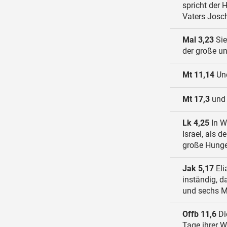
spricht der 
Vaters Josc
Mal 3,23
Sie
der große un
Mt 11,14
Und
Mt 17,3
und 
Lk 4,25
In W
Israel, als 
große Hunge
Jak 5,17
Eli
inständig, d
und sechs M
Offb 11,6
Di
Tage ihrer W