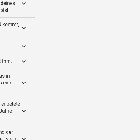
 deines
bist,
RN kommt,
t ihm.
as in
s eine
er betete
 Jahre
nd der
, sie in