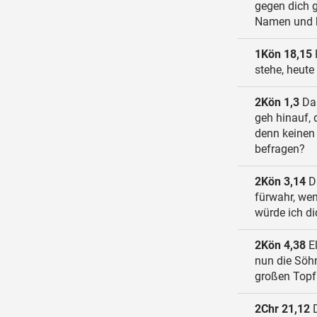
gegen dich g
Namen und k
1Kön 18,15
stehe, heute
2Kön 1,3
Da 
geh hinauf, 
denn keinen 
befragen?
2Kön 3,14
Da
fürwahr, wen
würde ich d
2Kön 4,38
El
nun die Söhn
großen Topf 
2Chr 21,12
D