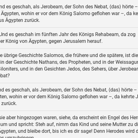
d es geschah, als Jerobeam, der Sohn des Nebat, ⟨das⟩ hörte –
 Ägypten, wohin er vor dem König Salomo geflohen war –, da ke
s Ägypten zurück.
Und es geschah im fünften Jahr des Königs Rehabeam, da zog
der König von Ägypten, gegen Jerusalem herauf.
e übrige Geschichte Salomos, die frühere und die spätere, ist die
in der Geschichte Nathans, des Propheten, und in der Weissagu
Siloniters, und in den Gesichten Jedos, des Sehers, über Jerobea
bat?
d es geschah, als Jerobeam, der Sohn des Nebat, ⟨das⟩ hörte –
pten, wohin er vor dem König Salomo geflohen war –, da kehrte
 zurück.
sie aber hingezogen waren, siehe, da erscheint ein Engel des He
um und spricht: Steh auf, nimm das Kind und seine Mutter zu d
Ägypten, und bleibe dort, bis ich es dir sage! Denn Herodes wird 
es umzubringen.