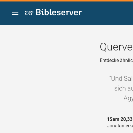
Zum Inhalt springen
Querve
Entdecke ähnlic
"Und Sa
sich a
Ägy
1Sam 20,33
Jonatan erka