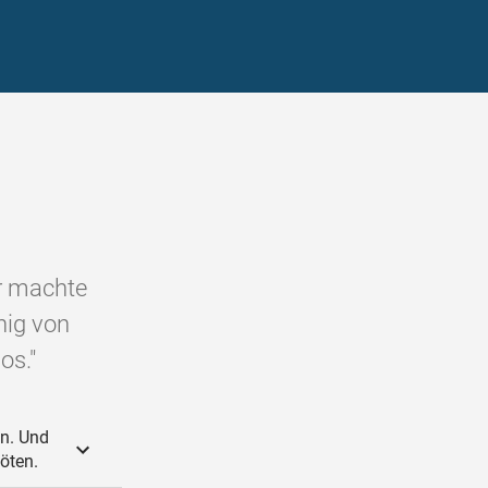
r machte
nig von
os."
n. Und
öten.