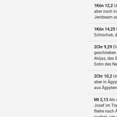
1Kön 12,2
Un
aber noch in
Jerobeam au
1Kön 14,25
Schischak, 
2Chr 9,29
Di
geschrieben 
Ahijas, des 
Sohn des Ne
2Chr 10,2
Un
aber in Ägy
aus Ägypten
Mt 2,13
Als 
Josef im Tra
fliehe nach 
suchen, um 