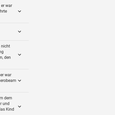
 er war
hrte
 nicht
ng
m, den
 er war
 Jerobeam
rrn dem
ir und
das Kind