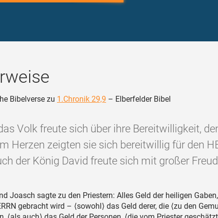
rweise
he Bibelverse zu
1.Chronik 29,9
– Elberfelder Bibel
as Volk freute sich über ihre Bereitwilligkeit, d
em Herzen zeigten sie sich bereitwillig für den 
ch der König David freute sich mit großer Freud
d Joasch sagte zu den Priestern: Alles Geld der heiligen Gaben,
RRN gebracht wird – ⟨sowohl⟩ das Geld derer, die ⟨zu den Gemu
, ⟨als auch⟩ das Geld der Personen, ⟨die vom Priester geschätzt