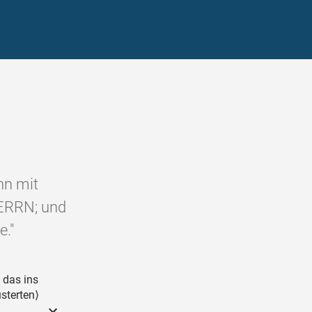
enn mit
HERRN; und
e."
 das ins
sterten⟩