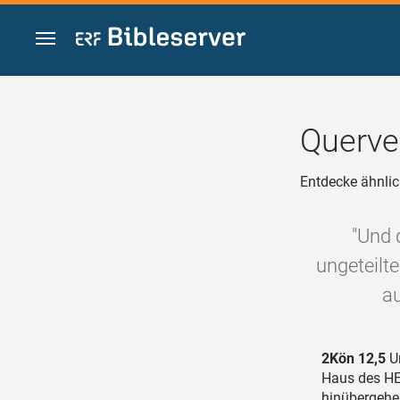
Zum Inhalt springen
Querve
Entdecke ähnlic
"Und d
ungeteilt
au
2Kön 12,5
Un
Haus des HE
hinübergehen