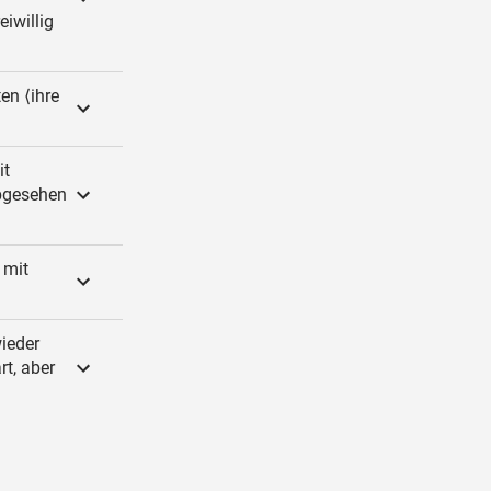
iwillig
en ⟨ihre
it
abgesehen
 mit
wieder
rt, aber