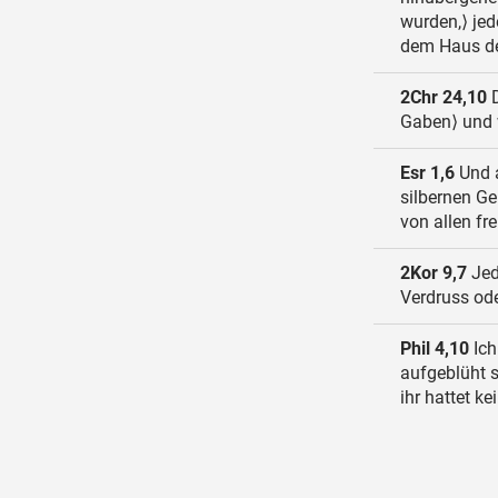
wurden,⟩ jed
dem Haus d
2Chr 24,10
D
Gaben⟩ und w
Esr 1,6
Und a
silbernen Ge
von allen fr
2Kor 9,7
Jed
Verdruss ode
Phil 4,10
Ich
aufgeblüht s
ihr hattet ke