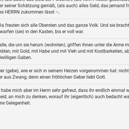
er seiner Schätzung gemäß, ⟨als auch⟩ alles Geld, das jemand fre
es HERRN zukommen lässt –,
a freuten sich alle Obersten und das ganze Volk. Und sie bracht
arfen ⟨sie⟩ in den Kasten, bis er voll war.
lle, die um sie herum ⟨wohnten⟩, griffen ihnen unter die Arme m
räten, mit Gold, mit Habe und mit Vieh und mit Kostbarkeiten, 
eiwilligen Gaben.
er ⟨gebe⟩, wie er sich in seinem Herzen vorgenommen hat: nicht
r aus Zwang, denn einen fröhlichen Geber liebt Gott.
 habe mich aber im Herrn sehr gefreut, dass ihr endlich einmal 
eid, an mich zu denken, worauf ihr ⟨eigentlich⟩ auch bedacht wa
ine Gelegenheit.