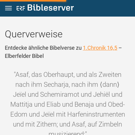
Zum Inhalt springen
Querverweise
Entdecke ähnliche Bibelverse zu
1.Chronik 16,5
–
Elberfelder Bibel
"Asaf, das Oberhaupt, und als Zweiten
nach ihm Secharja, nach ihm ⟨dann⟩
Jeïel und Schemiramot und Jehiël und
Mattitja und Eliab und Benaja und Obed-
Edom und Jeïel mit Harfeninstrumenten
und mit Zithern; und Asaf, auf Zimbeln
musizierend;"