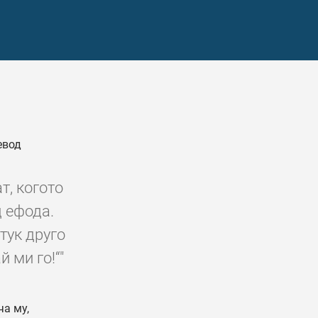
евод
т, когото
д ефода.
тук друго
 ми го!“"
ча му,