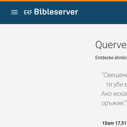
Zum Inhalt springen
Querve
Entdecke ähnlic
"Свещени
ти уби 
Ако иска
оръжие.“
1Sam 17,51