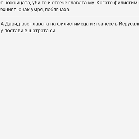
от ножницата, уби го и отсече главата му. Когато филистим
техният юнак умря, побягнаха.
А Давид взе главата на филистимеца и я занесе в Йерусал
у постави в шатрата си.