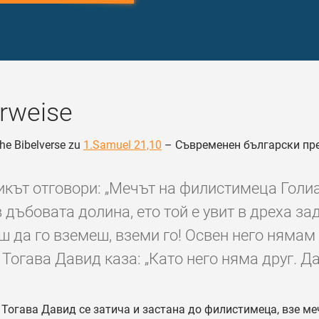
rweise
he Bibelverse zu
1.Samuel 21,10
– Съвременен български пр
кът отговори: „Мечът на филистимеца Голиа
в дъбовата долина, ето той е увит в дреха за
ш да го вземеш, вземи го! Освен него нямам 
 Тогава Давид каза: „Като него няма друг. Дай
Тогава Давид се затича и застана до филистимеца, взе ме