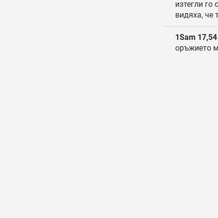
изтегли го 
видяха, че 
1Sam 17,54
оръжието м