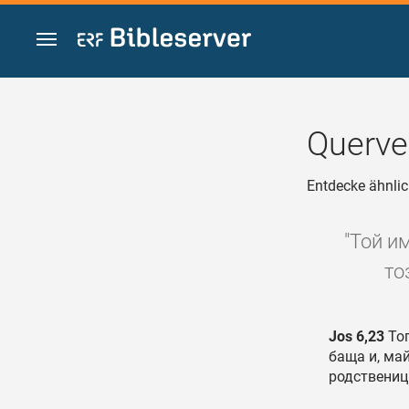
Zum Inhalt springen
Querve
Entdecke ähnlic
"Той им
то
Jos 6,23
Тог
баща и, май
родственици