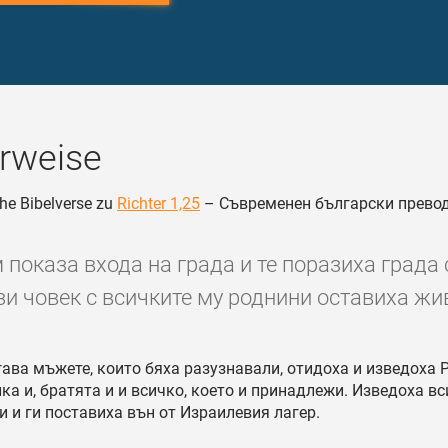
rweise
he Bibelverse zu
Richter 1,25
– Съвременен български прево
 показа входа на града и те поразиха града 
зи човек с всичките му роднини оставиха жив
ава мъжете, които бяха разузнавали, отидоха и изведоха Р
ка и, братята и и всичко, което и принадлежи. Изведоха в
 и ги поставиха вън от Израилевия лагер.