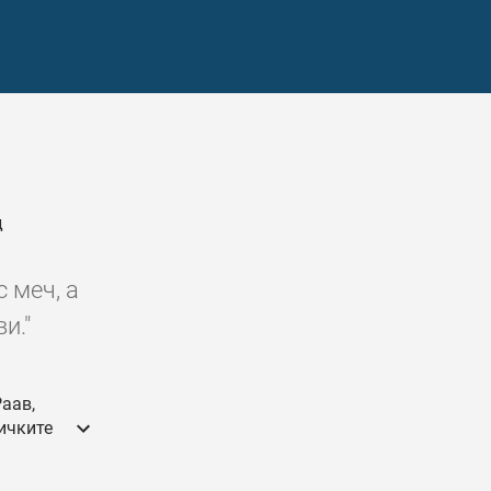
д
с меч, а
и."
аав,
сичките