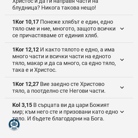
Христос и да ги направя части на
блудница? Никога такова нещо!
1Kor 10,17
Понеже хлябът е един, едно
тяло сме и ние, многото, защото всички
се причастяваме от единия хляб.
1Kor 12,12
И както тялото е едно, а има
много части и всички части на едното
тяло, макар и да са много, са едно тяло,
така е и Христос.
1Kor 12,27
Вие заедно сте Христово
тяло, а поотделно сте Негови части.
Kol 3,15
В сърцата ви да цари Божият
мир; към него сте и призовани като едно
тяло. И бъдете благодарни на Бога.