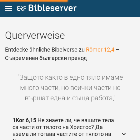
Zum Inhalt springen
Querverweise
Entdecke ähnliche Bibelverse zu
Römer 12,4
–
Съвременен български превод
"Защото както в едно тяло имаме
много части, но всички части не
вършат една и съща работа,"
1Kor 6,15
Не знаете ли, че вашите тела
са части от тялото на Христос? Да
взема ли тогава частите от тялото на