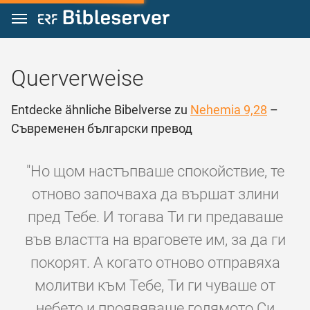
Zum Inhalt springen
Querverweise
Entdecke ähnliche Bibelverse zu
Nehemia 9,28
–
Съвременен български превод
"Но щом настъпваше спокойствие, те
отново започваха да вършат злини
пред Тебе. И тогава Ти ги предаваше
във властта на враговете им, за да ги
покорят. А когато отново отправяха
молитви към Тебе, Ти ги чуваше от
небето и проявяваше голямото Си