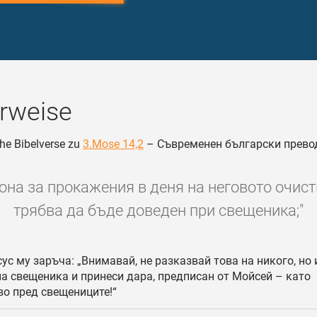
rweise
he Bibelverse zu
3.Mose 14,2
– Съвременен български прево
кона за прокажения в деня на неговото очист
трябва да бъде доведен при свещеника;"
ус му заръча: „Внимавай, не разказвай това на никого, но 
на свещеника и принеси дара, предписан от Мойсей – като
во пред свещениците!“