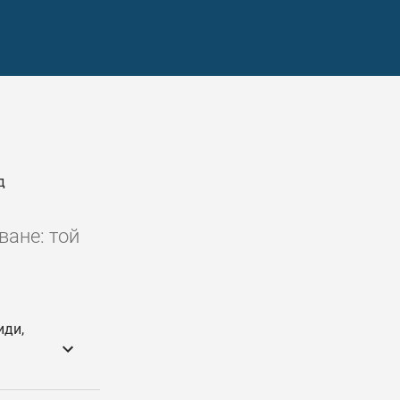
д
ване: той
иди,