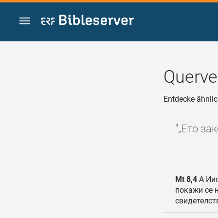
Zum Inhalt springen
Querve
Entdecke ähnlic
"„Ето за
Mt 8,4
А Иис
покажи се 
свидетелст