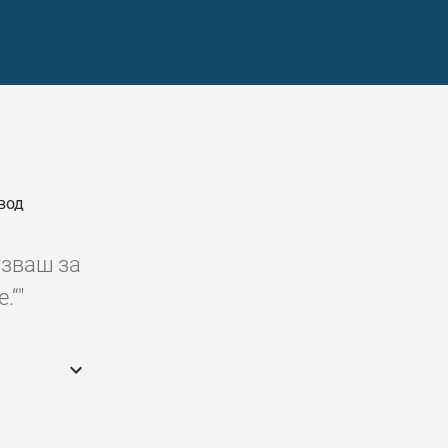
вод
азваш за
.“"