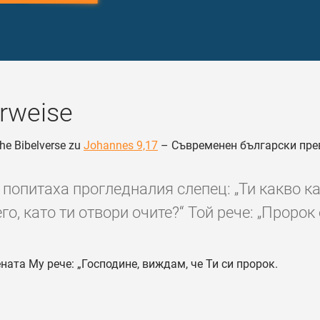
rweise
he Bibelverse zu
Johannes 9,17
– Съвременен български пре
 попитаха прогледналия слепец: „Ти какво к
го, като ти отвори очите?“ Той рече: „Пророк е
ата Му рече: „Господине, виждам, че Ти си пророк.