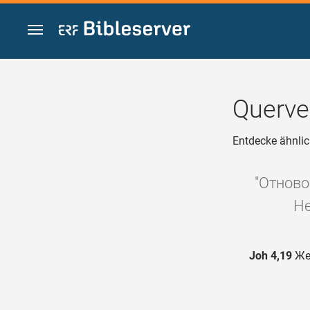
Zum Inhalt springen
Querve
Entdecke ähnlic
"Отново
Не
Joh 4,19
Жен