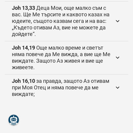
Joh 13,33
Деца Мои, още малко съм с
вас. Ще Ме търсите и каквото казах на
юдеите, същото казвам сега и на вас:
„Където отивам Аз, вие не можете да
дойдете“.
Joh 14,19
Още малко време и светът
няма повече да Ме вижда, а вие ще Ме
виждате. Защото Аз живея и вие ще
живеете.
Joh 16,10
за правда, защото Аз отивам
при Моя Отец и няма повече да ме
виждате;