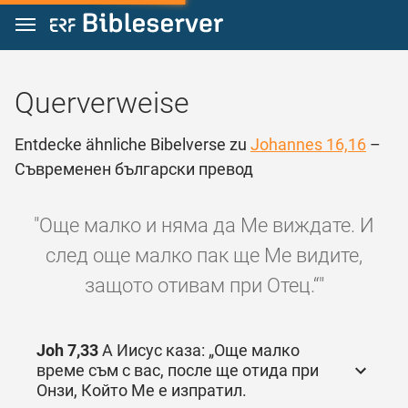
Zum Inhalt springen
Querverweise
Entdecke ähnliche Bibelverse zu
Johannes 16,16
–
Съвременен български превод
"Още малко и няма да Ме виждате. И
след още малко пак ще Ме видите,
защото отивам при Отец.“"
Joh 7,33
А Иисус каза: „Още малко
време съм с вас, после ще отида при
Онзи, Който Ме е изпратил.