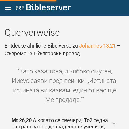
Zum Inhalt springen
Querverweise
Entdecke ähnliche Bibelverse zu
Johannes 13,21
–
Съвременен български превод
"Като каза това, дълбоко смутен,
Иисус заяви пред всички: „Истината,
истината ви казвам: един от вас ще
Ме предаде.“"
Mt 26,20
А когато се свечери, Той седна
на трапезата с дванадесетте ученици;