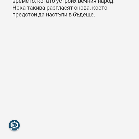
времето, когато устроих вечния народ.
Нека такива разгласят онова, което
предстои да настъпи в бъдеще.