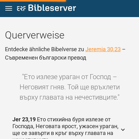
Zum Inhalt springen
Querverweise
Entdecke ähnliche Bibelverse zu
Jeremia 30,23
–
Съвременен български превод
"Ето излезе ураган от Господ –
Неговият гняв. Той ще връхлети
върху главата на нечестивците."
Jer 23,19
Ето стихийна буря излезе от
Господа, Неговата ярост, ужасен ураган,
ще се завърти в кръг върху главата на