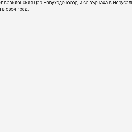
от вавилонския цар Навуходоносор, и се върнаха в Йерусал
 в своя град.