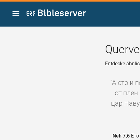
Zum Inhalt springen
Querve
Entdecke ähnlic
"А ето и 
от плен
цар Наву
Neh 7,6
Ето 