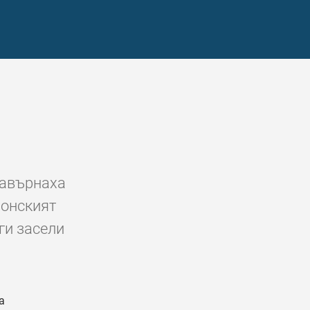
 завърнаха
лонският
ги засели
а