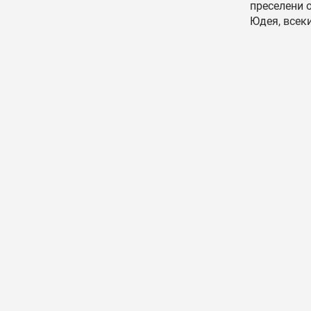
преселени 
Юдея, всеки