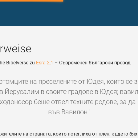
rweise
he Bibelverse zu
Esra 2,1
– Съвременен български превод
потомците на преселените от Юдея, които се
 в Йерусалим в своите градове в Юдея; вави
ходоносор беше отвел техните родове, за да 
във Вавилон."
жителите на страната, които потеглиха от плен, където бях