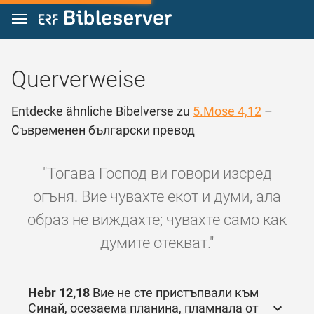
Zum Inhalt springen
Querverweise
Entdecke ähnliche Bibelverse zu
5.Mose 4,12
–
Съвременен български превод
"Тогава Господ ви говори изсред
огъня. Вие чувахте екот и думи, ала
образ не виждахте; чувахте само как
думите отекват."
Hebr 12,18
Вие не сте пристъпвали към
Синай, осезаема планина, пламнала от