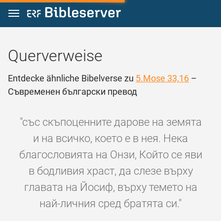
Zum Inhalt springen
Querverweise
Entdecke ähnliche Bibelverse zu
5.Mose 33,16
–
Съвременен български превод
"със скъпоценните дарове на земята
и на всичко, което е в нея. Нека
благословията на Онзи, Който се яви
в бодливия храст, да слезе върху
главата на Йосиф, върху темето на
най-личния сред братята си."