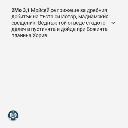
2Mo 3,1
Мойсей се грижеше за дребния
добитък на тъста си Йотор, мадиамския
свещеник. Веднъж той отведе стадото
далеч в пустинята и дойде при Божията
планина Хорив.