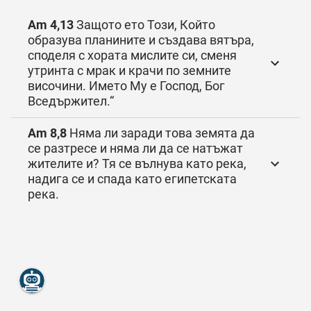
Am 4,13
Защото ето Този, Който
образува планините и създава вятъра,
споделя с хората мислите си, сменя
утринта с мрак и крачи по земните
височини. Името Му е Господ, Бог
Вседържител.“
Am 8,8
Няма ли заради това земята да
се разтресе и няма ли да се натъжат
жителите и? Тя се вълнува като река,
надига се и спада като египетската
река.