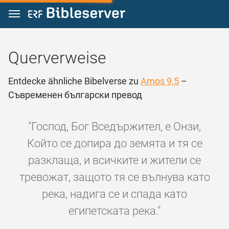
Zum Inhalt springen
Querverweise
Entdecke ähnliche Bibelverse zu
Amos 9,5
–
Съвременен български превод
"Господ, Бог Вседържител, е Онзи,
Който се допира до земята и тя се
разклаща, и всичките и жители се
тревожат, защото тя се вълнува като
река, надига се и спада като
египетската река."