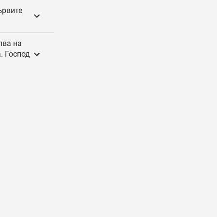
ървите
пва на
. Господ