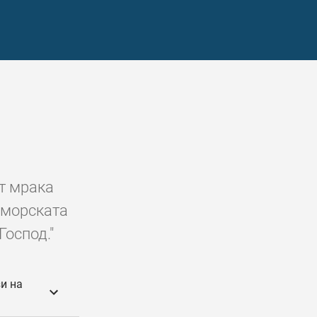
от мрака
 морската
Господ."
и на