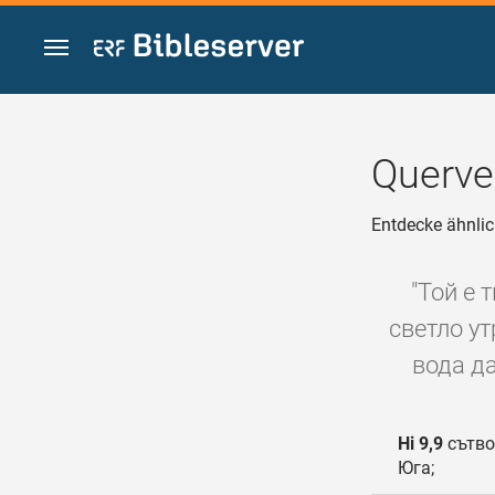
Zum Inhalt springen
Querve
Entdecke ähnlic
"Той е 
светло у
вода да
Hi 9,9
сътво
Юга;