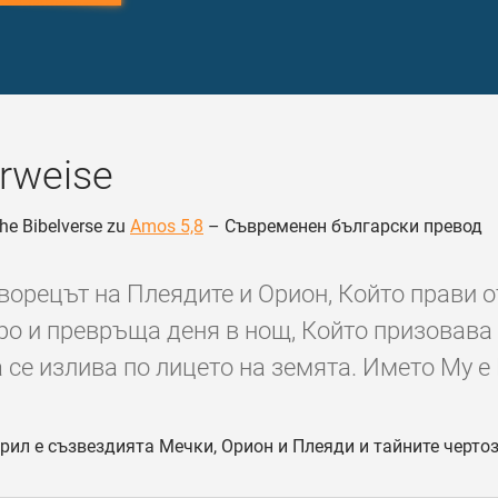
rweise
he Bibelverse zu
Amos 5,8
– Съвременен български превод
творецът на Плеядите и Орион, Който прави 
тро и превръща деня в нощ, Който призовава
 се излива по лицето на земята. Името Му е 
рил е съзвездията Мечки, Орион и Плеяди и тайните чертоз