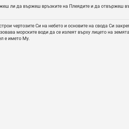
еш ли да вържеш връзките на Плеядите и да отвържеш в
строи чертозите Си на небето и основите на свода Си закре
зовава морските води да се излеят върху лицето на земята
л е името Му.