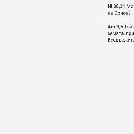
Hi 38,31
Мож
на Орион?
Am 9,6
Той 
земята, при
Вседържите