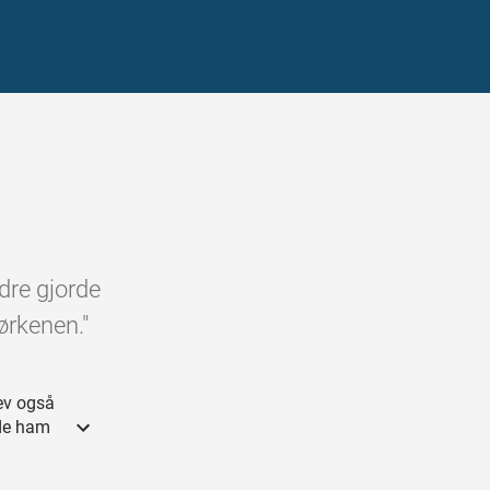
dre gjorde
ørkenen."
ev også
ede ham