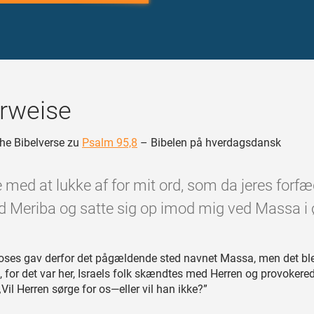
rweise
he Bibelverse zu
Psalm 95,8
– Bibelen på hverdagsdansk
 med at lukke af for mit ord, som da jeres forfæ
d Meriba og satte sig op imod mig ved Massa i 
ses gav derfor det pågældende sted navnet Massa, men det bl
, for det var her, Israels folk skændtes med Herren og provoker
„Vil Herren sørge for os—eller vil han ikke?”