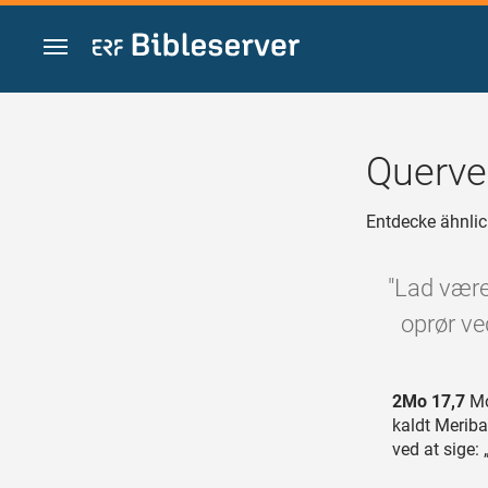
Zum Inhalt springen
Querve
Entdecke ähnlic
"Lad være
oprør ve
2Mo 17,7
Mo
kaldt Meriba
ved at sige: 