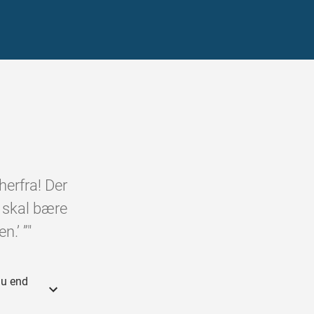
herfra! Der
e skal bære
.’ ”"
du end