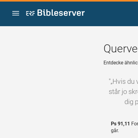
Zum Inhalt springen
Querve
Entdecke ähnlic
"„Hvis du 
står jo sk
dig 
Ps 91,11
For
går.