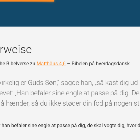
rweise
he Bibelverse zu
Matthäus 4,6
– Bibelen på hverdagsdansk
virkelig er Guds Søn,” sagde han, „så kast dig ud 
revet: ‚Han befaler sine engle at passe på dig. D
på hænder, så du ikke støder din fod på nogen sten
 han befaler sine engle at passe på dig, de skal vogte dig, hvor 