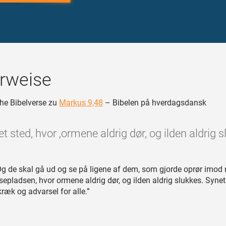
rweise
he Bibelverse zu
Markus 9,48
– Bibelen på hverdagsdansk
et sted, hvor ‚ormene aldrig dør, og ilden aldrig s
g de skal gå ud og se på ligene af dem, som gjorde oprør imod
ssepladsen, hvor ormene aldrig dør, og ilden aldrig slukkes. Syne
 skræk og advarsel for alle.”