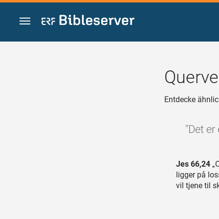
Zum Inhalt springen
Querve
Entdecke ähnlic
"Det er 
Jes 66,24
„O
ligger på lo
vil tjene til