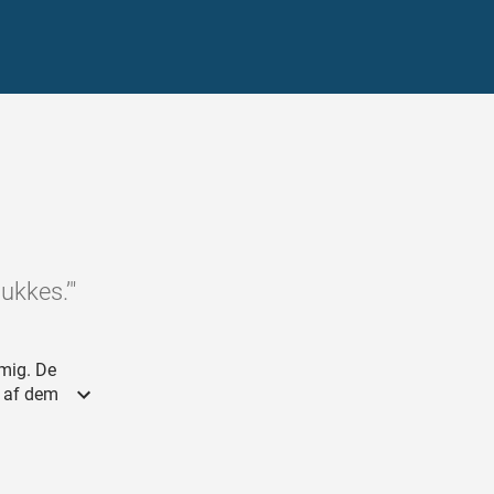
lukkes.’"
 mig. De
t af dem