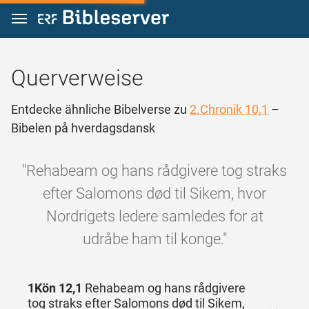
Zum Inhalt springen
Querverweise
Entdecke ähnliche Bibelverse zu
2.Chronik 10,1
–
Bibelen på hverdagsdansk
"Rehabeam og hans rådgivere tog straks
efter Salomons død til Sikem, hvor
Nordrigets ledere samledes for at
udråbe ham til konge."
1Kön 12,1
Rehabeam og hans rådgivere
tog straks efter Salomons død til Sikem,